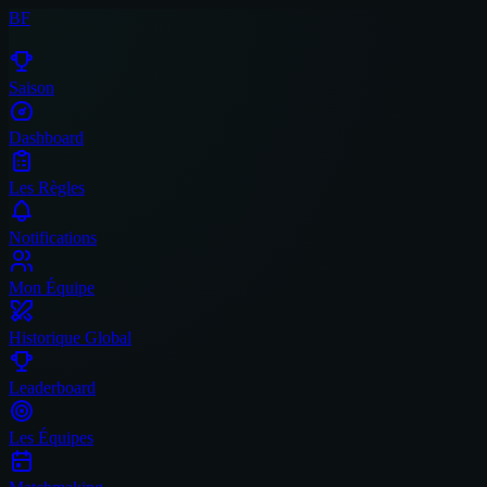
BF
Saison
Dashboard
Les Règles
Notifications
Mon Équipe
Historique Global
Leaderboard
Les Équipes